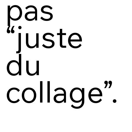
pas
“juste
du
collage”.