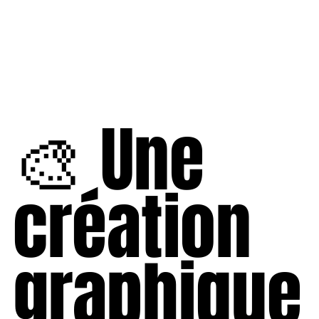
🎨 Une
création
graphique