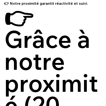
👉 Notre proximité garantit réactivité et suivi.
👉
Grâce à
notre
proximit
é (20