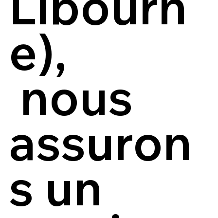
Libourn
e),
nous
assuron
s un