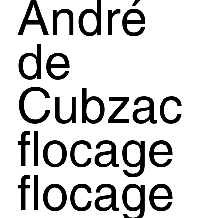
André
de
Cubzac
flocage
flocage