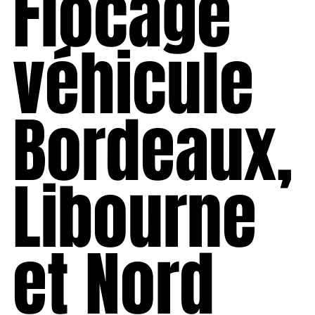
Flocage
véhicule
Bordeaux,
Libourne
et Nord