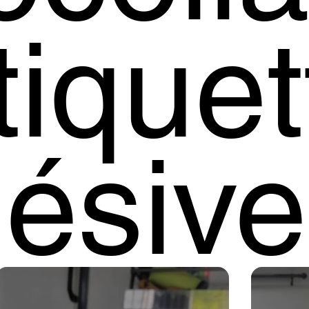
tiquet
ésive