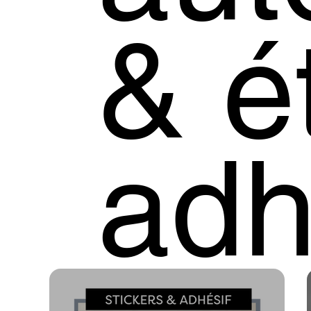
& é
adh