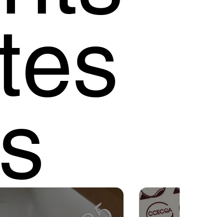
tes
s