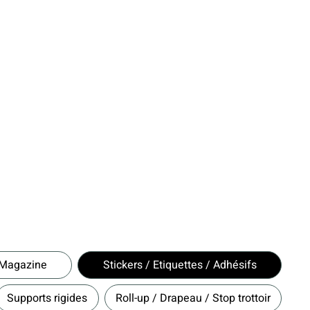
/ Magazine
Stickers / Etiquettes / Adhésifs
Supports rigides
Roll-up / Drapeau / Stop trottoir