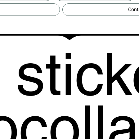
Conta
 stick
ocoll