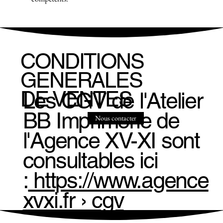
CONDITIONS
GENERALES
DE VENTES
Les CGV de l'Atelier
BB Imprimerie de
Nous contacter
l'Agence XV-XI sont
consultables ici
:
https://www.agence
xvxi.fr › cgv