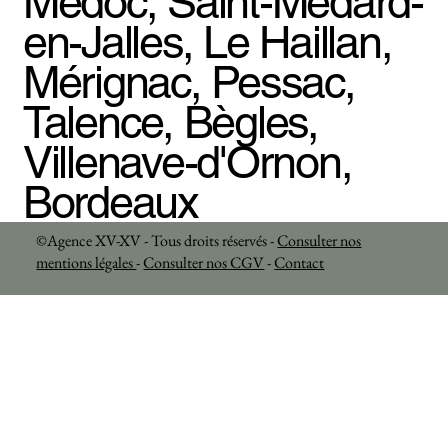
Médoc, Saint-Médard-
en-Jalles, Le Haillan,
Mérignac, Pessac,
Talence, Bègles,
Villenave-d'Ornon,
Bordeaux
©Agence XV-XV - Tous droits réservés -
Consulter nos
mentions légales
-
Consulter nos CGV
-
Contact