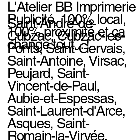
L'Atelier BB Imprimerie
Publicité, 100% local,
Saint-André-de-
100% proximité et ça
Cubzac, Cubzac-les-
change tout... !
Ponts, Saint-Gervais,
Saint-Antoine, Virsac,
Peujard, Saint-
Vincent-de-Paul,
Aubie-et-Espessas,
Saint-Laurent-d'Arce,
Asques, Saint-
Romain-la-Virvée,